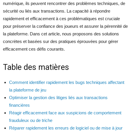
numérique, ils peuvent rencontrer des problèmes techniques, de
sécurité ou liés aux transactions. La capacité à répondre
rapidement et efficacement à ces problématiques est cruciale
pour préserver la confiance des joueurs et assurer la pérennité de
la plateforme. Dans cet article, nous proposons des solutions
concrètes et basées sur des pratiques éprouvées pour gérer
efficacement ces défis courants.
Table des matières
Comment identifier rapidement les bugs techniques affectant
la plateforme de jeu
Optimiser la gestion des litiges liés aux transactions
financières
Réagir efficacement face aux suspicions de comportement
frauduleux ou de triche
Réparer rapidement les erreurs de logiciel ou de mise à jour