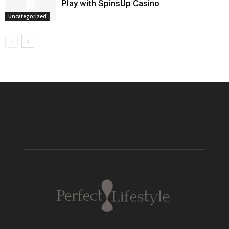
Play with SpinsUp Casino
Uncategorized