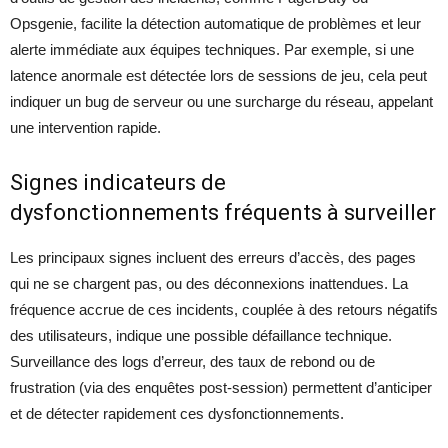
Opsgenie, facilite la détection automatique de problèmes et leur
alerte immédiate aux équipes techniques. Par exemple, si une
latence anormale est détectée lors de sessions de jeu, cela peut
indiquer un bug de serveur ou une surcharge du réseau, appelant
une intervention rapide.
Signes indicateurs de
dysfonctionnements fréquents à surveiller
Les principaux signes incluent des erreurs d’accès, des pages
qui ne se chargent pas, ou des déconnexions inattendues. La
fréquence accrue de ces incidents, couplée à des retours négatifs
des utilisateurs, indique une possible défaillance technique.
Surveillance des logs d’erreur, des taux de rebond ou de
frustration (via des enquêtes post-session) permettent d’anticiper
et de détecter rapidement ces dysfonctionnements.