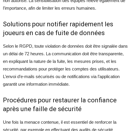
non autorisé. La sensibilisation des équipes relève également de
l’importance, afin de limiter les erreurs humaines.
Solutions pour notifier rapidement les
joueurs en cas de fuite de données
Selon le RGPD, toute violation de données doit être signalée dans
un délai de 72 heures. La communication doit être transparente,
en expliquant la nature de la fuite, les mesures prises, et les
recommandations pour protéger les comptes des utilisateurs.
L’envoi d’e-mails sécurisés ou de notifications via l’application
garantit une information immédiate.
Procédures pour restaurer la confiance
après une faille de sécurité
Une fois la menace contenue, il est essentiel de renforcer la
sécurité, par exemple en effectuant des audits de sécurité