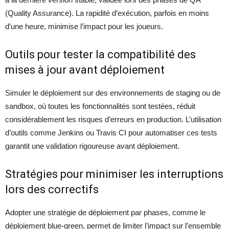
(Quality Assurance). La rapidité d’exécution, parfois en moins
d’une heure, minimise l’impact pour les joueurs.
Outils pour tester la compatibilité des
mises à jour avant déploiement
Simuler le déploiement sur des environnements de staging ou de
sandbox, où toutes les fonctionnalités sont testées, réduit
considérablement les risques d’erreurs en production. L’utilisation
d’outils comme Jenkins ou Travis CI pour automatiser ces tests
garantit une validation rigoureuse avant déploiement.
Stratégies pour minimiser les interruptions
lors des correctifs
Adopter une stratégie de déploiement par phases, comme le
déploiement blue-green, permet de limiter l’impact sur l’ensemble