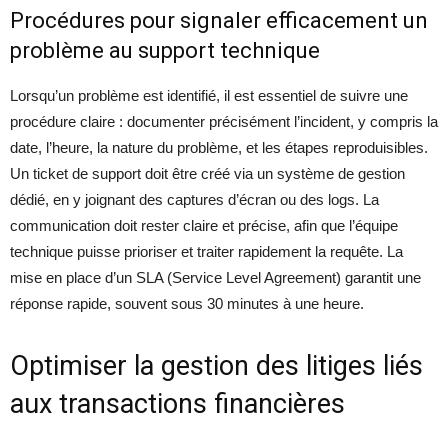
Procédures pour signaler efficacement un
problème au support technique
Lorsqu’un problème est identifié, il est essentiel de suivre une
procédure claire : documenter précisément l’incident, y compris la
date, l’heure, la nature du problème, et les étapes reproduisibles.
Un ticket de support doit être créé via un système de gestion
dédié, en y joignant des captures d’écran ou des logs. La
communication doit rester claire et précise, afin que l’équipe
technique puisse prioriser et traiter rapidement la requête. La
mise en place d’un SLA (Service Level Agreement) garantit une
réponse rapide, souvent sous 30 minutes à une heure.
Optimiser la gestion des litiges liés
aux transactions financières