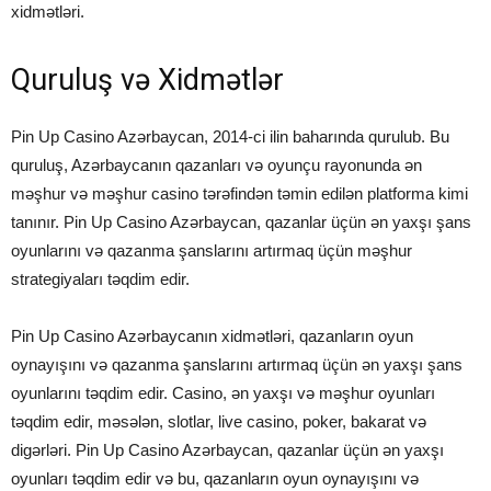
xidmətləri.
Quruluş və Xidmətlər
Pin Up Casino Azərbaycan, 2014-ci ilin baharında qurulub. Bu
quruluş, Azərbaycanın qazanları və oyunçu rayonunda ən
məşhur və məşhur casino tərəfindən təmin edilən platforma kimi
tanınır. Pin Up Casino Azərbaycan, qazanlar üçün ən yaxşı şans
oyunlarını və qazanma şanslarını artırmaq üçün məşhur
strategiyaları təqdim edir.
Pin Up Casino Azərbaycanın xidmətləri, qazanların oyun
oynayışını və qazanma şanslarını artırmaq üçün ən yaxşı şans
oyunlarını təqdim edir. Casino, ən yaxşı və məşhur oyunları
təqdim edir, məsələn, slotlar, live casino, poker, bakarat və
digərləri. Pin Up Casino Azərbaycan, qazanlar üçün ən yaxşı
oyunları təqdim edir və bu, qazanların oyun oynayışını və