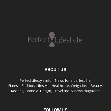
ABOUT US
PerfectLifestyle.info - News for a perfect life!
Fitness, Fashion, Lifestyle, Healthcare, Weightloss, Beauty,
Recipes, Home & Design, Travel tips & news magazine!
FOLLOW US