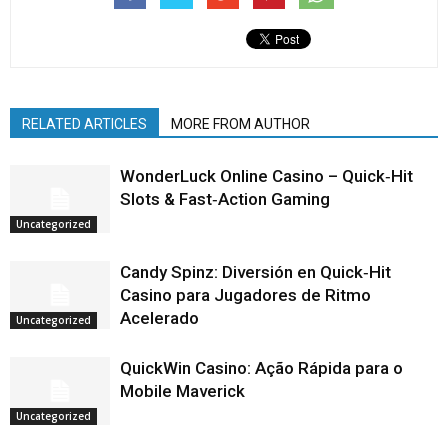
RELATED ARTICLES
MORE FROM AUTHOR
WonderLuck Online Casino – Quick‑Hit
Slots & Fast‑Action Gaming
Uncategorized
Candy Spinz: Diversión en Quick‑Hit
Casino para Jugadores de Ritmo
Acelerado
Uncategorized
QuickWin Casino: Ação Rápida para o
Mobile Maverick
Uncategorized