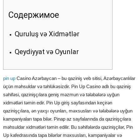
Содержимое
Quruluş və Xidmətlər
Qeydiyyat və Oyunlar
pin up
Casino Azərbaycan – bu qaziniş veb sitisi, Azərbaycanlılar
üçün məhsuldar və təhlükəsizdir. Pin Up Casino adlı bu qaziniş
səhifəsi, qazinişçılara geniş məzmun və tələbələrə uyğun
xidmətləri təmin edir. Pin Up giriş sayfasından keçirən
qazinişçılara, ən yaxşı oyunları, məxsusları və tələbələrə uyğun
kampaniyaları tapa bilər. Pinap az sayfalarında da qazinişçılara
məhsuldar xidmətləri təmin edilir. Bu səhifələrdə qazinişçilər, Pin
Up kafedrasında tapa bilərlər məxsusları, kampaniyalar və