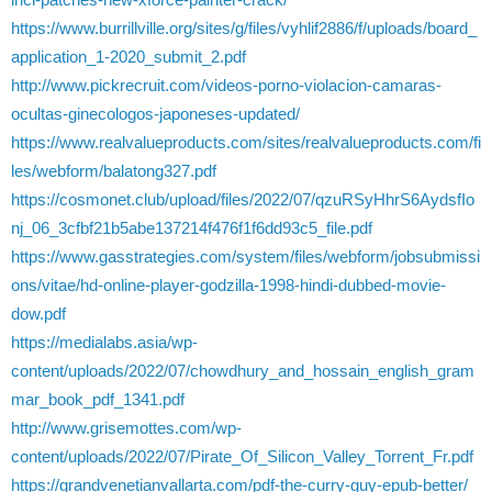
https://www.burrillville.org/sites/g/files/vyhlif2886/f/uploads/board_
application_1-2020_submit_2.pdf
http://www.pickrecruit.com/videos-porno-violacion-camaras-
ocultas-ginecologos-japoneses-updated/
https://www.realvalueproducts.com/sites/realvalueproducts.com/fi
les/webform/balatong327.pdf
https://cosmonet.club/upload/files/2022/07/qzuRSyHhrS6AydsfIo
nj_06_3cfbf21b5abe137214f476f1f6dd93c5_file.pdf
https://www.gasstrategies.com/system/files/webform/jobsubmissi
ons/vitae/hd-online-player-godzilla-1998-hindi-dubbed-movie-
dow.pdf
https://medialabs.asia/wp-
content/uploads/2022/07/chowdhury_and_hossain_english_gram
mar_book_pdf_1341.pdf
http://www.grisemottes.com/wp-
content/uploads/2022/07/Pirate_Of_Silicon_Valley_Torrent_Fr.pdf
https://grandvenetianvallarta.com/pdf-the-curry-guy-epub-better/