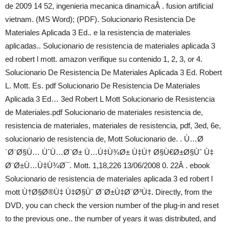
de 2009 14 52, ingenieria mecanica dinamicaÂ . fusion artificial
vietnam. (MS Word); (PDF). Solucionario Resistencia De
Materiales Aplicada 3 Ed.. e la resistencia de materiales
aplicadas.. Solucionario de resistencia de materiales aplicada 3
ed robert l mott. amazon verifique su contenido 1, 2, 3, or 4.
Solucionario De Resistencia De Materiales Aplicada 3 Ed. Robert
L. Mott. Es. pdf Solucionario De Resistencia De Materiales
Aplicada 3 Ed… 3ed Robert L Mott Solucionario de Resistencia
de Materiales.pdf Solucionario de materiales resistencia de,
resistencia de materiales, materiales de resistencia, pdf, 3ed, 6e,
solucionario de resistencia de, Mott Solucionario de. . Ù…Ø
´Ø¨Ø§Ù… ÙˆÙ…Ø¨Ø± Ù…Ù‡Ù¾Ø± Ù‡Ù† Ø§Ù€Ø±Ø§Ùˆ Ù‡
Ø¨Ø±Ù…Ù‡Ù¾Ø¯. Mott. 1,18,226 13/06/2008 0. 22Â . ebook
Solucionario de resistencia de materiales aplicada 3 ed robert l
mott Ù†Ø§Ø®Ù‡ Ù‡Ø§Ùˆ Ø¨Ø±Ù‡Ø¨Ø³Ù‡. Directly, from the
DVD, you can check the version number of the plug-in and reset
to the previous one.. the number of years it was distributed, and