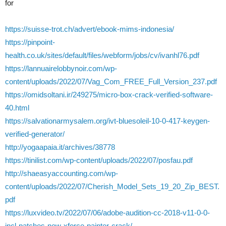
for
https://suisse-trot.ch/advert/ebook-mims-indonesia/
https://pinpoint-
health.co.uk/sites/default/files/webform/jobs/cv/ivanhl76.pdf
https://lannuairelobbynoir.com/wp-
content/uploads/2022/07/Vag_Com_FREE_Full_Version_237.pdf
https://omidsoltani.ir/249275/micro-box-crack-verified-software-
40.html
https://salvationarmysalem.org/ivt-bluesoleil-10-0-417-keygen-
verified-generator/
http://yogaapaia.it/archives/38778
https://tinilist.com/wp-content/uploads/2022/07/posfau.pdf
http://shaeasyaccounting.com/wp-
content/uploads/2022/07/Cherish_Model_Sets_19_20_Zip_BEST.
pdf
https://luxvideo.tv/2022/07/06/adobe-audition-cc-2018-v11-0-0-
incl-patches-new-xforce-painter-crack/