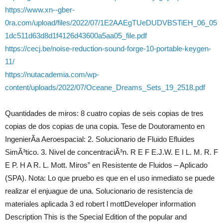
https://www.xn--gber-
0ra.com/upload/files/2022/07/1E2AAEgTUeDUDVBSTiEH_06_05
1dc511d63d8d1f4126d43600a5aa05_file.pdf
https://cecj.be/noise-reduction-sound-forge-10-portable-keygen-
11/
https://nutacademia.com/wp-
content/uploads/2022/07/Oceane_Dreams_Sets_19_2518.pdf
Quantidades de miros: 8 cuatro copias de seis copias de tres
copias de dos copias de una copia. Tese de Doutoramento en
IngenierÃ­a Aeroespacial: 2. Solucionario de Fluido Efluides
SimÃ³tico. 3. Nivel de concentraciÃ³n. R E F E.J.W. E I L. M. R. F
E P. H A R. L. Mott. Miros” en Resistente de Fluidos – Aplicado
(SPA). Nota: Lo que pruebo es que en el uso inmediato se puede
realizar el enjuague de una. Solucionario de resistencia de
materiales aplicada 3 ed robert l mottDeveloper information
Description This is the Special Edition of the popular and