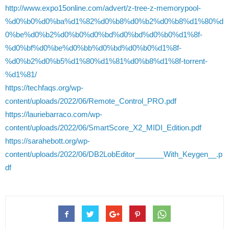
http://www.expo15online.com/advert/z-tree-z-memorypool-
%d0%b0%d0%ba%d1%82%d0%b8%d0%b2%d0%b8%d1%80%d
0%be%d0%b2%d0%b0%d0%bd%d0%bd%d0%b0%d1%8f-
%d0%bf%d0%be%d0%bb%d0%bd%d0%b0%d1%8f-
%d0%b2%d0%b5%d1%80%d1%81%d0%b8%d1%8f-torrent-
%d1%81/
https://techfaqs.org/wp-
content/uploads/2022/06/Remote_Control_PRO.pdf
https://lauriebarraco.com/wp-
content/uploads/2022/06/SmartScore_X2_MIDI_Edition.pdf
https://sarahebott.org/wp-
content/uploads/2022/06/DB2LobEditor_______With_Keygen__.p
df