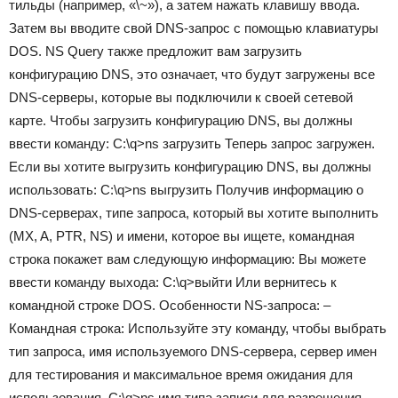
тильды (например, «\~»), а затем нажать клавишу ввода.
Затем вы вводите свой DNS-запрос с помощью клавиатуры
DOS. NS Query также предложит вам загрузить
конфигурацию DNS, это означает, что будут загружены все
DNS-серверы, которые вы подключили к своей сетевой
карте. Чтобы загрузить конфигурацию DNS, вы должны
ввести команду: C:\q>ns загрузить Теперь запрос загружен.
Если вы хотите выгрузить конфигурацию DNS, вы должны
использовать: C:\q>ns выгрузить Получив информацию о
DNS-серверах, типе запроса, который вы хотите выполнить
(MX, A, PTR, NS) и имени, которое вы ищете, командная
строка покажет вам следующую информацию: Вы можете
ввести команду выхода: C:\q>выйти Или вернитесь к
командной строке DOS. Особенности NS-запроса: –
Командная строка: Используйте эту команду, чтобы выбрать
тип запроса, имя используемого DNS-сервера, сервер имен
для тестирования и максимальное время ожидания для
использования. C:\q>ns имя типа записи для разрешения