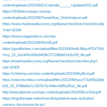
content/uploads/2022/06/ExCalendar______Updated2022.pdf
https://3530elriconway.com/wp-
content/uploads/2022/06/TweakNow_DiskAnalyzer.pdf
https://www.madreandiscovery.org/fauna/checklists/checklist.php
?clid=32308
https://www.vegaproduce.com/wp-
content/uploads/2022/06/WordIt.pdf
https://goodforfans.com/upload/files/2022/06/fmifc98qzoPOV7t9U
Vmy_15_2a1449c608a9409b727106b60141b109_file.pdf
https://madreandiscovery.org/fauna/checklists/checklist.php?
clid=32309
https://chihemp.com/wp-content/uploads/2022/06/yilfynl.pdf
https://www.facebisa.com/upload/files/2022/06/kauziT3yMBaZtjlej
b26_15_978f8d0a7c1357b73cf44bc4d95a95a1_file.pdf
http://www.jbdsnet.com/wp-content/uploads/2022/06/cwTool.pdf
https://ergotherapie-wahmkow.de/spotiamb-кряк-activation-
скачать-бесплатно-for-pc/