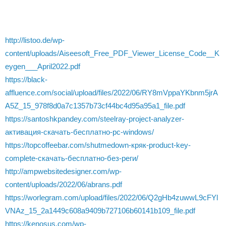
http://listoo.de/wp-
content/uploads/Aiseesoft_Free_PDF_Viewer_License_Code__K
eygen___April2022.pdf
https://black-
affluence.com/social/upload/files/2022/06/RY8mVppaYKbnm5jrA
A5Z_15_978f8d0a7c1357b73cf44bc4d95a95a1_file.pdf
https://santoshkpandey.com/steelray-project-analyzer-
активация-скачать-бесплатно-pc-windows/
https://topcoffeebar.com/shutmedown-кряк-product-key-
complete-скачать-бесплатно-без-реги/
http://ampwebsitedesigner.com/wp-
content/uploads/2022/06/abrans.pdf
https://worlegram.com/upload/files/2022/06/Q2gHb4zuwwL9cFYl
VNAz_15_2a1449c608a9409b727106b60141b109_file.pdf
https://kenosus.com/wp-