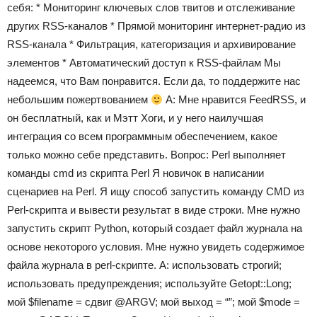
себя: * Мониторинг ключевых слов твитов и отслеживание
других RSS-каналов * Прямой мониторинг интернет-радио из
RSS-канала * Фильтрация, категоризация и архивирование
элементов * Автоматический доступ к RSS-файлам Мы
надеемся, что Вам понравится. Если да, то поддержите нас
небольшим пожертвованием
А: Мне нравится FeedRSS, и
он бесплатный, как и Мэтт Хоги, и у него наилучшая
интеграция со всем программным обеспечением, какое
только можно себе представить. Вопрос: Perl выполняет
команды cmd из скрипта Perl Я новичок в написании
сценариев на Perl. Я ищу способ запустить команду CMD из
Perl-скрипта и вывести результат в виде строки. Мне нужно
запустить скрипт Python, который создает файл журнала на
основе некоторого условия. Мне нужно увидеть содержимое
файла журнала в perl-скрипте. А: использовать строгий;
использовать предупреждения; используйте Getopt::Long;
мой $filename = сдвиг @ARGV; мой выход = “”; мой $mode =