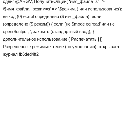
сдвиг @ARGV; ПолучитьОпции( ‘имя_файла=s’ =>
\$имя_файла, ‘режим=s’ => \$режим, ) или использование();
выход (0) если! определено ($ имя_файла); если
(определено ($ режим)) { если (не $mode eq’read’ или не
open($output, ‘; закрыть (стандартный ввод); }
дополнительное использование { Распечатать ] []
Разрешенные режимы: чтение (по умолчанию): открывает
журнал fb6ded4ff2