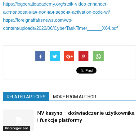
https://logocraticacademy.org/stoik-video-enhancer-
активированная-полная-версия-activation-code-wi/
https://foreignaffairsnews.com/wp-
content/uploads/2022/06/CyberTaskTimer______X64.pdf
RELATED ARTICLES
MORE FROM AUTHOR
NV kasyno – doświadczenie użytkownika
i funkcje platformy
Uncategorized