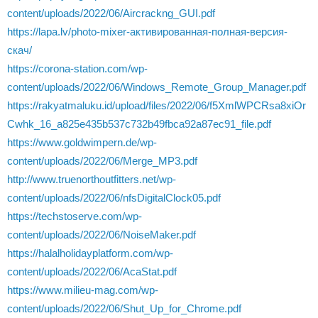
content/uploads/2022/06/Aircrackng_GUI.pdf
https://lapa.lv/photo-mixer-активированная-полная-версия-
скач/
https://corona-station.com/wp-
content/uploads/2022/06/Windows_Remote_Group_Manager.pdf
https://rakyatmaluku.id/upload/files/2022/06/f5XmlWPCRsa8xiOr
Cwhk_16_a825e435b537c732b49fbca92a87ec91_file.pdf
https://www.goldwimpern.de/wp-
content/uploads/2022/06/Merge_MP3.pdf
http://www.truenorthoutfitters.net/wp-
content/uploads/2022/06/nfsDigitalClock05.pdf
https://techstoserve.com/wp-
content/uploads/2022/06/NoiseMaker.pdf
https://halalholidayplatform.com/wp-
content/uploads/2022/06/AcaStat.pdf
https://www.milieu-mag.com/wp-
content/uploads/2022/06/Shut_Up_for_Chrome.pdf