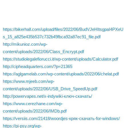
https://bikerhall.com/upload/files/2022/06/BudVJeHItsgpaI4PXeU
s_15_a825e435b537c732b49fbca92a87ec91_file.pdf
http://mikunioz.com/wp-
content/uploads/2022/06/Class_Encrypt.pdf
https://studiolegalefiorucci.it/wp-content/uploads/Calculator.pdf
http://cipheadquarters.com/?p=21365
https://aglgamelab.com/wp-content/uploads/2022/06/chelat.pdf
https://www.mjeeb.com/wp-
content/uploads/2022/06/USB_Drive_SpeedUp.pdf
http://powervapes.net/x-indywiki-ключ-скачать/
https://www.cerezhane.com/wp-
content/uploads/2022/06/IMDb.pdf
https://versiis.com/21418/woordjes-кряк-скачать-for-windows/
https://pi-psy.org/wp-