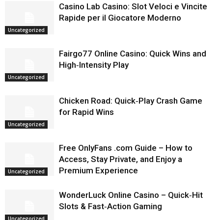
Casino Lab Casino: Slot Veloci e Vincite
Rapide per il Giocatore Moderno
Uncategorized
Fairgo77 Online Casino: Quick Wins and
High‑Intensity Play
Uncategorized
Chicken Road: Quick‑Play Crash Game
for Rapid Wins
Uncategorized
Free OnlyFans .com Guide – How to
Access, Stay Private, and Enjoy a
Premium Experience
Uncategorized
WonderLuck Online Casino – Quick‑Hit
Slots & Fast‑Action Gaming
Uncategorized