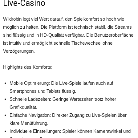
Live-Casino
Wildrobin legt viel Wert darauf, den Spielkomfort so hoch wie
möglich zu halten. Die Plattform ist technisch stabil, die Streams
sind flüssig und in HD-Qualität verfügbar. Die Benutzeroberfläche
ist intuitiv und ermöglicht schnelle Tischewechsel ohne
Verzögerungen.
Highlights des Komforts:
Mobile Optimierung: Die Live-Spiele laufen auch auf
Smartphones und Tablets flüssig.
Schnelle Ladezeiten: Geringe Wartezeiten trotz hoher
Grafikqualität.
Einfache Navigation: Direkter Zugang zu Live-Spielen über
klare Menüführung.
Individuelle Einstellungen: Spieler können Kamerawinkel und