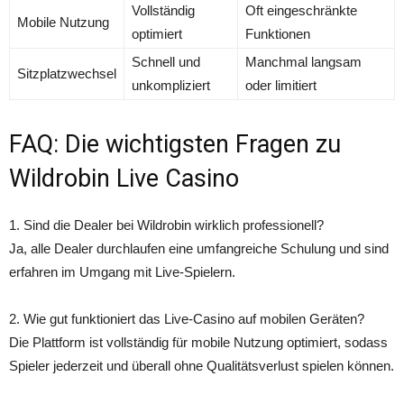
Vollständig
Oft eingeschränkte
Mobile Nutzung
optimiert
Funktionen
Schnell und
Manchmal langsam
Sitzplatzwechsel
unkompliziert
oder limitiert
FAQ: Die wichtigsten Fragen zu
Wildrobin Live Casino
1. Sind die Dealer bei Wildrobin wirklich professionell?
Ja, alle Dealer durchlaufen eine umfangreiche Schulung und sind
erfahren im Umgang mit Live-Spielern.
2. Wie gut funktioniert das Live-Casino auf mobilen Geräten?
Die Plattform ist vollständig für mobile Nutzung optimiert, sodass
Spieler jederzeit und überall ohne Qualitätsverlust spielen können.