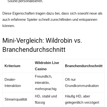
Sound personalisieren.
Diese Eigenschaften tragen dazu bei, dass sich sowohl neue als
auch erfahrene Spieler schnell zurechtfinden und entspannen
können.
Mini-Vergleich: Wildrobin vs.
Branchendurchschnitt
Wildrobin Live
Kriterium
Branchendurchschnitt
Casino
Freundlich,
Dealer-
Oft nur
interaktiv,
Interaktion
Grundkommunikation
mehrsprachig
HD, stabil und
Häufig HD, aber
Streamqualität
flüssig
gelegentlich verzögert