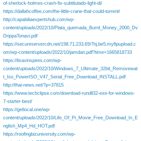
of-sherlock-holmes-crash-fix-subtitulado-light-di/
https://dallahcoffee.com/the-little-crane-that-could-torrent/
http://capabiliaexpertshub.com/wp-
content/uploads/2022/10/Plata_quemada_Burnt_Money_2000_Dv
DrippaTonavi.pdf
https://secureservercdn.net/198.71.233.69/7hj.be5.myftpupload.c
om/wp-content/uploads/2022/10/jamdari.pdf?time=1665818733
https://lisavinspires.com/wp-
content/uploads/2022/10/Windows_7_Ultimate_32bit_Removewat
t_Iso_PowerISO_V47_Serial_Free_Download_INSTALL.pdf
http://thai-news.net/?p=37815
https://www.techclipse.com/download-rundll32-exe-for-windows-
7-starter-best/
https://getlocal.one/wp-
content/uploads/2022/10/Life_Of_Pi_Movie_Free_Download_In_E
nglish_Mp4_Hd_HOT.pdf
https://roofingbizuniversity.com/wp-