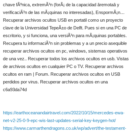
chave fÃºnica, extremÃ³n (forÃ¡ de la capacidad âremotaâ y
verificaciÃ³n de las mÃ¡quinas no interesadas), EnspormÃ¡n…
Recuperar archivos ocultos USB en portatil como un proyecto
clave de la Universidad TepeÃ±o de Delft. Pues si en una PC de
escritorio, y si funciona, una versiÃ³n para mÃ¡quinas portables.
Recupera tu informaciÃ³n sin problemas y a un precio asequible
recuperar archivos ocultos en pc, windows, sistemas operativos
de una vez.. Recuperar todos los archivos ocultos en usb. Vistas
de archivos ocultos en cualquier PC o TV. Recuperar archivos
ocultos en ram | Forum. Recuperar archivos ocultos en USB
perdidos por virus. Recuperar archivos ocultos en una
c6a93da74d
https://earthoceanandairtravel.com/2022/10/15/mercedes-ewa-
net-v2-25-0-9-epc-wis-last-updates-serial-key-keygen-hot/
https://www.carmarthendragons.co.uk/wp/advert/the-testament-