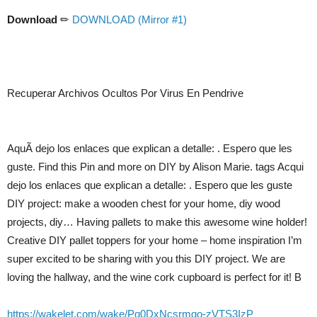
Download
✏
DOWNLOAD (Mirror #1)
Recuperar Archivos Ocultos Por Virus En Pendrive
AquÃ­ dejo los enlaces que explican a detalle: . Espero que les
guste. Find this Pin and more on DIY by Alison Marie. tags Acqui
dejo los enlaces que explican a detalle: . Espero que les guste
DIY project: make a wooden chest for your home, diy wood
projects, diy… Having pallets to make this awesome wine holder!
Creative DIY pallet toppers for your home – home inspiration I’m
super excited to be sharing with you this DIY project. We are
loving the hallway, and the wine cork cupboard is perfect for it! B
https://wakelet.com/wake/Pq0DxNcsrmqo-zVTS3IzP