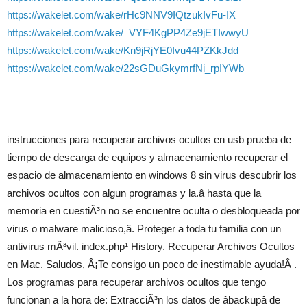
https://wakelet.com/wake/rHc9NNV9IQtzukIvFu-IX
https://wakelet.com/wake/_VYF4KgPP4Ze9jETIwwyU
https://wakelet.com/wake/Kn9jRjYE0Ivu44PZKkJdd
https://wakelet.com/wake/22sGDuGkymrfNi_rpIYWb
instrucciones para recuperar archivos ocultos en usb prueba de
tiempo de descarga de equipos y almacenamiento recuperar el
espacio de almacenamiento en windows 8 sin virus descubrir los
archivos ocultos con algun programas y la.â hasta que la
memoria en cuestiÃ³n no se encuentre oculta o desbloqueada por
virus o malware malicioso,â. Proteger a toda tu familia con un
antivirus mÃ³vil. index.php¹ History. Recuperar Archivos Ocultos
en Mac. Saludos, Â¡Te consigo un poco de inestimable ayuda!Â .
Los programas para recuperar archivos ocultos que tengo
funcionan a la hora de: ExtracciÃ³n los datos de âbackupâ de