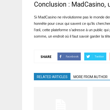
Conclusion : MadCasino, u
Si MadCasino ne révolutionne pas le monde des 
honnête pour ceux qui savent ce qu’ils cherche
l’œil, cette plateforme s’adresse à un public qui p
somme, un endroit où il faut savoir garder la tête
SHARE
Facebook
Twitter
RELATED ARTICLES
MORE FROM AUTHOR