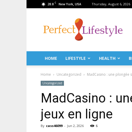
C
28.8
Thursday, August 6, 2026
New York, USA
PerfectLifestyle.info
–
News
for
a
perfect
life!
HOME
LIFESTYLE
HEALTH
B
Fitness,
Fashion,
Home
Uncategorized
MadCasino : une plongée san
Lifestyle,
Health,
Uncategorized
Beauty,
MadCasino : une
Recipes,
Travel
tips
jeux en ligne
&
news
magazine!
By
cass46099
-
Jun 2, 2026
6