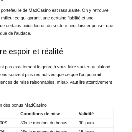
portefeuille de MadCasino est rassurante. On y retrouve
lieu, ce qui garantit une certaine fiabilité et une
de certains poids lourds du secteur peut laisser penser que
 que de l’audace.
e espoir et réalité
t pas exactement le genre à vous faire sauter au plafond.
ions souvent plus restrictives que ce que l’on pourrait
ences de mise raisonnables, mieux vaut lire attentivement
n des bonus MadCasino
Conditions de mise
Validité
200€
30x le montant du bonus
30 jours
00€
35x le montant du bonus
15 jours