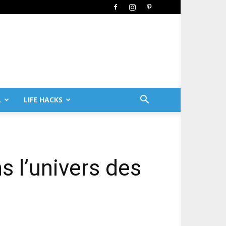
L
LIFE HACKS
s l’univers des