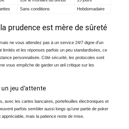
nettes
Sans conditions
Hebdomadaire
 : la prudence est mère de sûreté
 mais ne vous attendez pas à un service 24/7 digne d’un
t limités et les réponses parfois un peu standardisées, ce
istance personnalisée. Côté sécurité, les protocoles sont
ne vous empêche de garder un œil critique sur les
 un jeu d’attente
s, avec les cartes bancaires, portefeuilles électroniques et
 peuvent parfois sembler aussi longs qu’une partie de poker
t appréciable, mais la patience reste de mise.