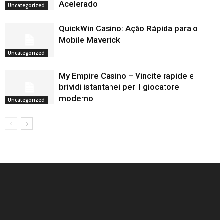
Acelerado
Uncategorized
QuickWin Casino: Ação Rápida para o
Mobile Maverick
Uncategorized
My Empire Casino – Vincite rapide e
brividi istantanei per il giocatore
moderno
Uncategorized