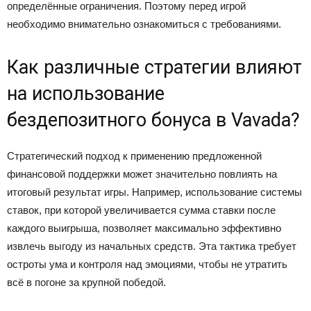
определённые ограничения. Поэтому перед игрой
необходимо внимательно ознакомиться с требованиями.
Как различные стратегии влияют
на использование
бездепозитного бонуса в Vavada?
Стратегический подход к применению предложенной
финансовой поддержки может значительно повлиять на
итоговый результат игры. Например, использование системы
ставок, при которой увеличивается сумма ставки после
каждого выигрыша, позволяет максимально эффективно
извлечь выгоду из начальных средств. Эта тактика требует
остроты ума и контроля над эмоциями, чтобы не утратить
всё в погоне за крупной победой.