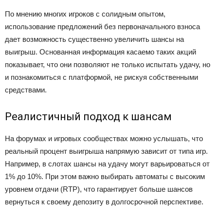
По мнению многих игроков с солидным опытом,
использование предложений без первоначального взноса
дает возможность существенно увеличить шансы на
выигрыш. Основанная информация касаемо таких акций
показывает, что они позволяют не только испытать удачу, но
и познакомиться с платформой, не рискуя собственными
средствами.
Реалистичный подход к шансам
На форумах и игровых сообществах можно услышать, что
реальный процент выигрыша напрямую зависит от типа игр.
Например, в слотах шансы на удачу могут варьироваться от
1% до 10%. При этом важно выбирать автоматы с высоким
уровнем отдачи (RTP), что гарантирует больше шансов
вернуться к своему депозиту в долгосрочной перспективе.