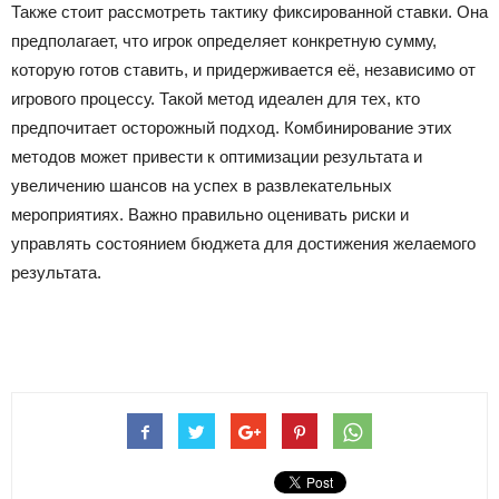
Также стоит рассмотреть тактику фиксированной ставки. Она
предполагает, что игрок определяет конкретную сумму,
которую готов ставить, и придерживается её, независимо от
игрового процессу. Такой метод идеален для тех, кто
предпочитает осторожный подход. Комбинирование этих
методов может привести к оптимизации результата и
увеличению шансов на успех в развлекательных
мероприятиях. Важно правильно оценивать риски и
управлять состоянием бюджета для достижения желаемого
результата.