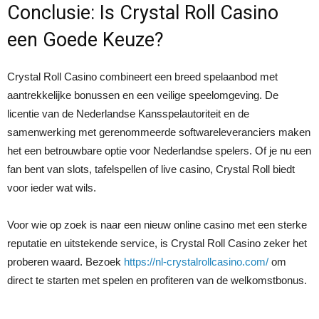
Conclusie: Is Crystal Roll Casino
een Goede Keuze?
Crystal Roll Casino combineert een breed spelaanbod met
aantrekkelijke bonussen en een veilige speelomgeving. De
licentie van de Nederlandse Kansspelautoriteit en de
samenwerking met gerenommeerde softwareleveranciers maken
het een betrouwbare optie voor Nederlandse spelers. Of je nu een
fan bent van slots, tafelspellen of live casino, Crystal Roll biedt
voor ieder wat wils.
Voor wie op zoek is naar een nieuw online casino met een sterke
reputatie en uitstekende service, is Crystal Roll Casino zeker het
proberen waard. Bezoek
https://nl-crystalrollcasino.com/
om
direct te starten met spelen en profiteren van de welkomstbonus.