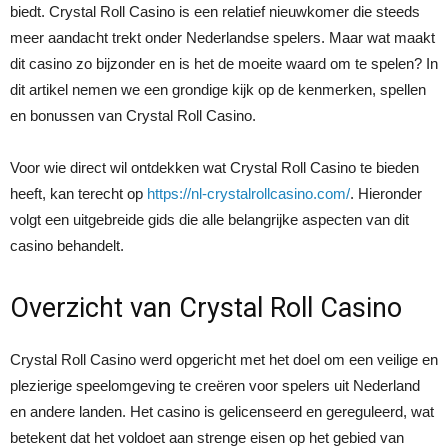
biedt. Crystal Roll Casino is een relatief nieuwkomer die steeds
meer aandacht trekt onder Nederlandse spelers. Maar wat maakt
dit casino zo bijzonder en is het de moeite waard om te spelen? In
dit artikel nemen we een grondige kijk op de kenmerken, spellen
en bonussen van Crystal Roll Casino.
Voor wie direct wil ontdekken wat Crystal Roll Casino te bieden
heeft, kan terecht op
https://nl-crystalrollcasino.com/
. Hieronder
volgt een uitgebreide gids die alle belangrijke aspecten van dit
casino behandelt.
Overzicht van Crystal Roll Casino
Crystal Roll Casino werd opgericht met het doel om een veilige en
plezierige speelomgeving te creëren voor spelers uit Nederland
en andere landen. Het casino is gelicenseerd en gereguleerd, wat
betekent dat het voldoet aan strenge eisen op het gebied van