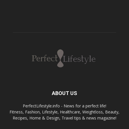
ABOUT US
PerfectLifestyle.info - News for a perfect life!
Fitness, Fashion, Lifestyle, Healthcare, Weightloss, Beauty,
Recipes, Home & Design, Travel tips & news magazine!