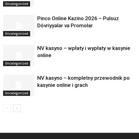
Uncategorized
Pinco Online Kazino 2026 – Pulsuz
Dövriyyələr və Promolar
Uncategorized
NV kasyno – wpłaty i wypłaty w kasynie
online
Uncategorized
NV kasyno – kompletny przewodnik po
kasynie online i grach
Uncategorized